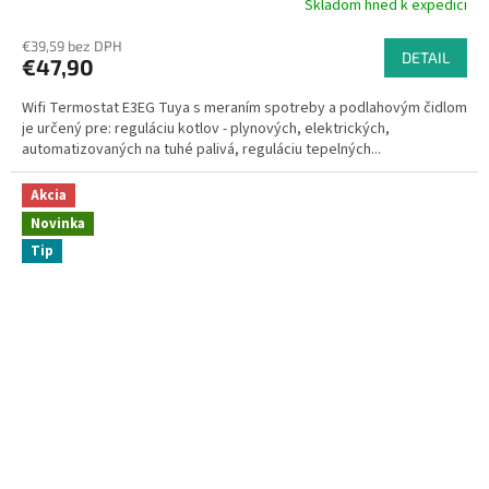
Skladom hned k expedici
Priemerné
hodnotenie
€39,59 bez DPH
produktu
DETAIL
€47,90
je
4,8
Wifi Termostat E3EG Tuya s meraním spotreby a podlahovým čidlom
z
je určený pre: reguláciu kotlov - plynových, elektrických,
5
automatizovaných na tuhé palivá, reguláciu tepelných...
hviezdičiek.
Akcia
Novinka
Tip