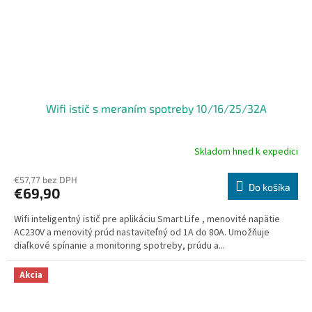
Wifi istič s meraním spotreby 10/16/25/32A
Skladom hned k expedici
€57,77 bez DPH
Do košíka
€69,90
Wifi inteligentný istič pre aplikáciu Smart Life , menovité napätie
AC230V a menovitý prúd nastaviteľný od 1A do 80A. Umožňuje
diaľkové spínanie a monitoring spotreby, prúdu a...
Akcia