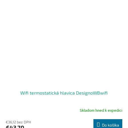
Wifi termostatická hlavica DesignoWBwifi
Skladom hned k expedici
Priemerné
hodnotenie
produktu
€36,12 bez DPH
Do košíka
€43,70
je