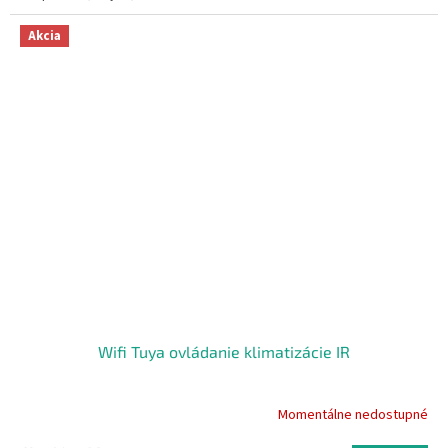
hviezdičiek.
Akcia
Wifi Tuya ovládanie klimatizácie IR
Momentálne nedostupné
Priemerné
hodnotenie