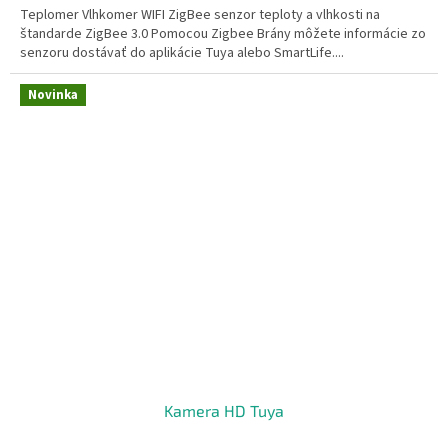
Teplomer Vlhkomer WIFI ZigBee senzor teploty a vlhkosti na
z
štandarde ZigBee 3.0 Pomocou Zigbee Brány môžete informácie zo
5
senzoru dostávať do aplikácie Tuya alebo SmartLife....
hviezdičiek.
Novinka
Kamera HD Tuya