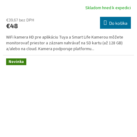
Skladom hned k expedici
Priemerné
hodnotenie
produktu
€39,67 bez DPH
Do košíka
€48
je
5,0
WiFi kamera HD pre aplikáciu Tuya a Smart Life Kamerou môžete
z
monitorovať priestor a záznam nahrávať na SD kartu (až 128 GB)
5
a/alebo na cloud. Kamera podporuje platformu...
hviezdičiek.
Novinka