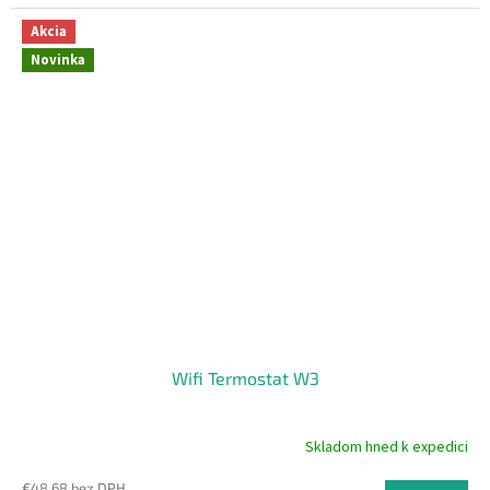
Akcia
Novinka
Wifi Termostat W3
Skladom hned k expedici
Priemerné
hodnotenie
€48,68 bez DPH