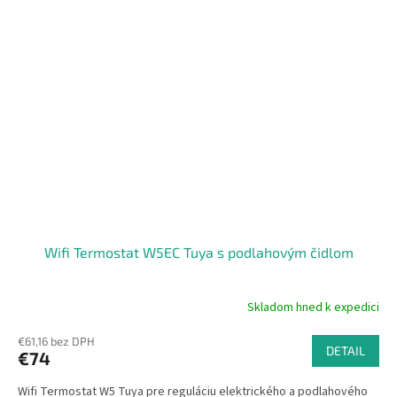
Wifi Termostat W5EC Tuya s podlahovým čidlom
Skladom hned k expedici
Priemerné
hodnotenie
€61,16 bez DPH
produktu
DETAIL
€74
je
5,0
Wifi Termostat W5 Tuya pre reguláciu elektrického a podlahového
z