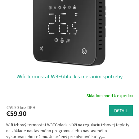
Wifi Termostat W3EGblack s meraním spotreby
Skladom hned k expedici
Priemerné
hodnotenie
€49,50 bez DPH
produktu
DETAIL
€59,90
je
5,0
Wifi izbový termostat W3EGblack slúži na reguláciu izbovej teploty
z
na základe nastaveného programu alebo nastaveného
5
vykurovacieho režimu. Je určený pre plynové kotly,...
hviezdičiek.