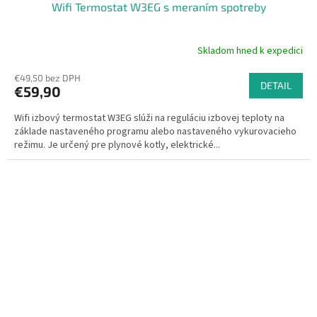
Wifi Termostat W3EG s meraním spotreby
Skladom hned k expedici
Priemerné
hodnotenie
€49,50 bez DPH
produktu
DETAIL
€59,90
je
5,0
Wifi izbový termostat W3EG slúži na reguláciu izbovej teploty na
z
základe nastaveného programu alebo nastaveného vykurovacieho
5
režimu. Je určený pre plynové kotly, elektrické...
hviezdičiek.