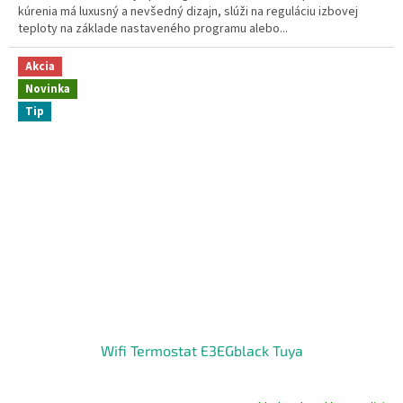
kúrenia má luxusný a nevšedný dizajn, slúži na reguláciu izbovej
5
teploty na základe nastaveného programu alebo...
hviezdičiek.
Akcia
Novinka
Tip
Wifi Termostat E3EGblack Tuya