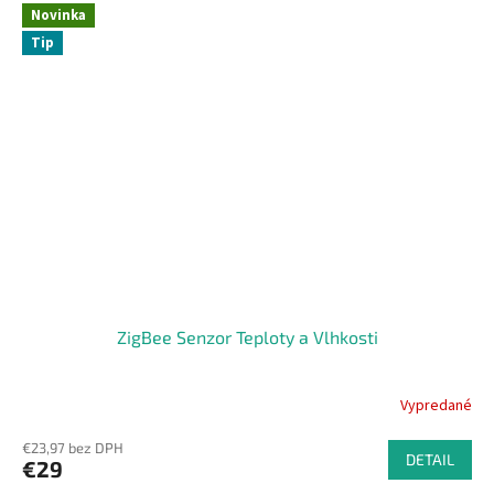
Novinka
Tip
ZigBee Senzor Teploty a Vlhkosti
Vypredané
Priemerné
hodnotenie
€23,97 bez DPH
produktu
DETAIL
€29
je
4,3