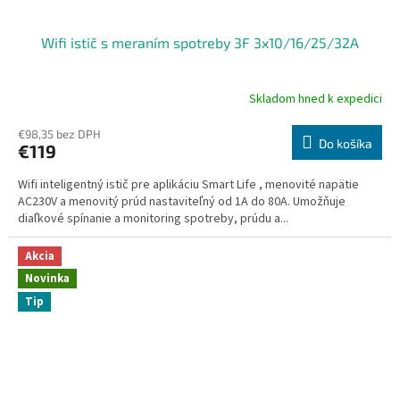
Wifi istič s meraním spotreby 3F 3x10/16/25/32A
Skladom hned k expedici
Priemerné
hodnotenie
produktu
€98,35 bez DPH
Do košíka
€119
je
4,7
Wifi inteligentný istič pre aplikáciu Smart Life , menovité napätie
z
AC230V a menovitý prúd nastaviteľný od 1A do 80A. Umožňuje
5
diaľkové spínanie a monitoring spotreby, prúdu a...
hviezdičiek.
Akcia
Novinka
Tip