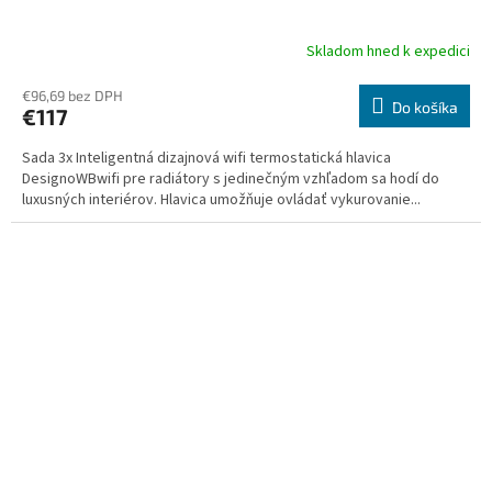
Skladom hned k expedici
Priemerné
hodnotenie
produktu
€96,69 bez DPH
Do košíka
€117
je
4,0
Sada 3x Inteligentná dizajnová wifi termostatická hlavica
z
DesignoWBwifi pre radiátory s jedinečným vzhľadom sa hodí do
5
luxusných interiérov. Hlavica umožňuje ovládať vykurovanie...
hviezdičiek.