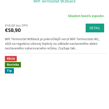
Wifi Termostat W3black
Skladom hned k expedici
Priemerné
hodnotenie
€48,68 bez DPH
produktu
DETAIL
€58,90
je
5,0
Wifi Termostat W3black je pokročilejší verzií Wifi Termostatu W1,
z
slúži na reguláciu izbovej teploty na základe nastaveného alebo
5
nastaveného vykurovacieho režimu. Zvyšuje tak...
hviezdičiek.
Akcia
Novinka
Tip