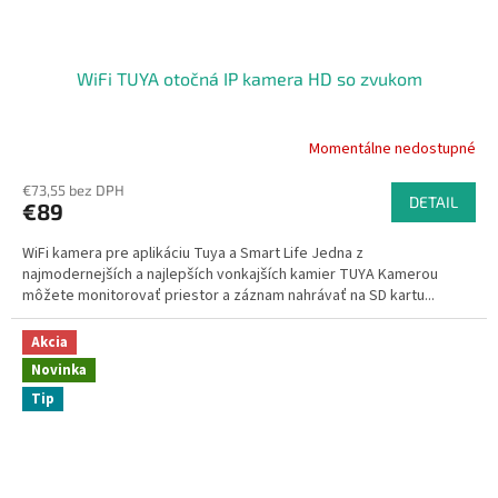
WiFi TUYA otočná IP kamera HD so zvukom
Momentálne nedostupné
Priemerné
hodnotenie
€73,55 bez DPH
produktu
DETAIL
€89
je
4,8
WiFi kamera pre aplikáciu Tuya a Smart Life Jedna z
z
najmodernejších a najlepších vonkajších kamier TUYA Kamerou
5
môžete monitorovať priestor a záznam nahrávať na SD kartu...
hviezdičiek.
Akcia
Novinka
Tip