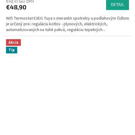
€40,41 bez DPH
produktu
DETAIL
€48,90
je
5,0
Wifi Termostat E3EG Tuya s meraním spotreby a podlahovým čidlom
z
je určený pre: reguláciu kotlov - plynových, elektrických,
5
automatizovaných na tuhé palivá, reguláciu tepelných...
hviezdičiek.
Akcia
Tip