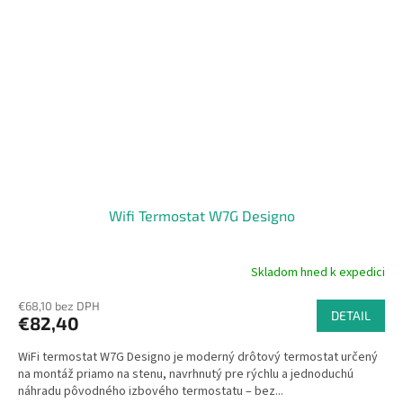
Wifi Termostat W7G Designo
Skladom hned k expedici
€68,10 bez DPH
DETAIL
€82,40
WiFi termostat W7G Designo je moderný drôtový termostat určený
na montáž priamo na stenu, navrhnutý pre rýchlu a jednoduchú
náhradu pôvodného izbového termostatu – bez...