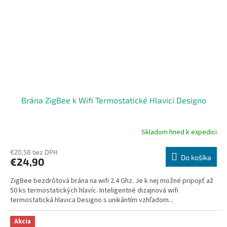
Brána ZigBee k Wifi Termostatické Hlavici Designo
Skladom hned k expedici
Priemerné
hodnotenie
produktu
€20,58 bez DPH
Do košíka
€24,90
je
4,0
ZigBee bezdrôtová brána na wifi 2.4 Ghz. Je k nej možné pripojiť až
z
50 ks termostatických hlavíc. Inteligentné dizajnová wifi
5
termostatická hlavica Designo s unikántím vzhľadom...
hviezdičiek.
Akcia