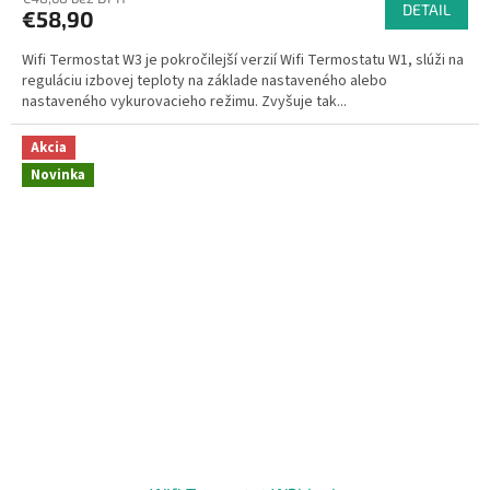
produktu
DETAIL
€58,90
je
4,3
Wifi Termostat W3 je pokročilejší verzií Wifi Termostatu W1, slúži na
z
reguláciu izbovej teploty na základe nastaveného alebo
5
nastaveného vykurovacieho režimu. Zvyšuje tak...
hviezdičiek.
Akcia
Novinka