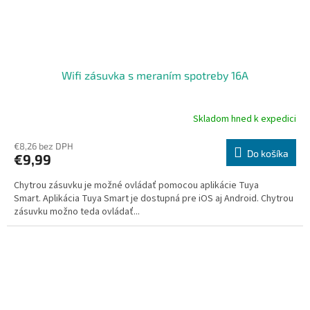
Wifi zásuvka s meraním spotreby 16A
Skladom hned k expedici
Priemerné
hodnotenie
produktu
€8,26 bez DPH
Do košíka
€9,99
je
4,3
Chytrou zásuvku je možné ovládať pomocou aplikácie Tuya
z
Smart. Aplikácia Tuya Smart je dostupná pre iOS aj Android. Chytrou
5
zásuvku možno teda ovládať...
hviezdičiek.