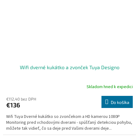
Wifi dverné kukátko a zvonček Tuya Designo
Skladom hned k expedici
Priemerné
hodnotenie
produktu
€112,40 bez DPH
Do košíka
€136
je
4,5
Wifi Tuya Dverné kukátko so zvončekom a HD kamerou 1080P
z
Monitoring pred vchodovými dverami - spúšťaný detekciou pohybu,
5
môžete tak vidieť, čo sa deje pred Vašimi dverami deje...
hviezdičiek.