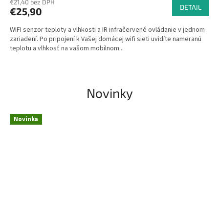
€21,40 bez DPH
produktu
DETAIL
€25,90
je
4,4
WIFI senzor teploty a vlhkosti a IR infračervené ovládanie v jednom
z
zariadení. Po pripojení k Vašej domácej wifi sieti uvidíte nameranú
5
teplotu a vlhkosť na vašom mobilnom...
hviezdičiek.
Novinky
Novinka