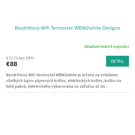
Bezdrôtový Wifi Termostat WBW2white Designo
Skladom hned k expedici
Priemerné
hodnotenie
€72,73 bez DPH
produktu
DETAIL
€88
je
5,0
Bezdrôtový WiFi termostat WBW2white je určený na ovládanie
z
všetkých typov plynových kotlov, elektrických kotlov, kotlov na
5
tuhé palivá, elektrického vykurovania so záťažou až do...
hviezdičiek.