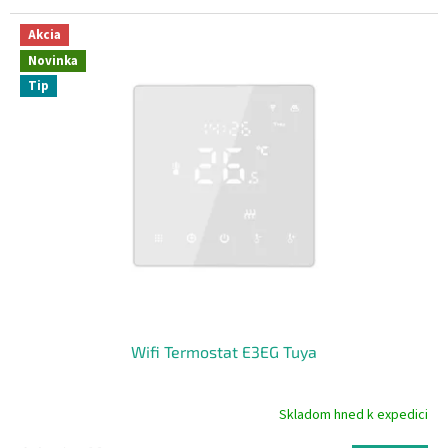
Akcia
Novinka
Tip
Wifi Termostat E3EG Tuya
Skladom hned k expedici
Priemerné
hodnotenie