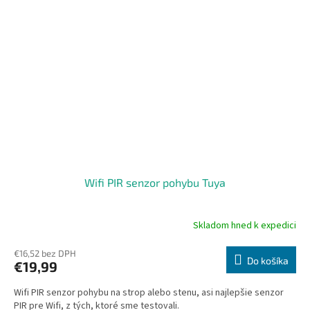
Wifi PIR senzor pohybu Tuya
Skladom hned k expedici
Priemerné
hodnotenie
produktu
€16,52 bez DPH
Do košíka
€19,99
je
5,0
Wifi PIR senzor pohybu na strop alebo stenu, asi najlepšie senzor
z
PIR pre Wifi, z tých, ktoré sme testovali.
5