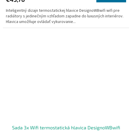
5,0
Inteligentný dizajn termostatickej hlavice DesignoWBwifi wifi pre
z
radiátory s jedinečným vzhľadom zapadne do luxusných interiérov.
5
Hlavica umožňuje ovládať vykurovanie...
hviezdičiek.
Sada 3x Wifi termostatická hlavica DesignoWBwifi