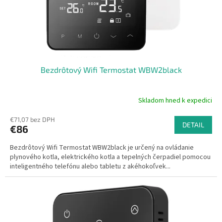
a
t
y
Bezdrôtový Wifi Termostat WBW2black
Skladom hned k expedici
Priemerné
hodnotenie
€71,07 bez DPH
produktu
DETAIL
€86
je
4,6
Bezdrôtový Wifi Termostat WBW2black je určený na ovládanie
z
plynového kotla, elektrického kotla a tepelných čerpadiel pomocou
5
inteligentného telefónu alebo tabletu z akéhokoľvek...
hviezdičiek.