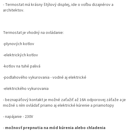
- Termostat má krásny štýlový displej, ide o voľbu dizajnérov a
architektov.
Termostat je vhodný na ovládanie:
-plynových kotlov
-elektrických kotlov
-kotlov na tuhé palivá
-podlahového vykurovania - vodné aj elektrické
-elektrického vykurovania
- beznapäťový kontakt je možné zaťažiť až 16A odporovej záťaže a je
možné s ním ovládať priamo aj elektrické kúrenie a priamotopy
- napájanie - 230V
-
možnosť prepnutia na mód kúrenia alebo chladenia