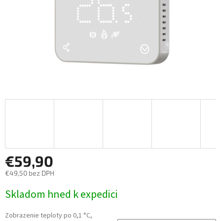
€59,90
€49,50
bez DPH
Jednotková
Skladom hned k expedici
cena:
Zobrazenie teploty po 0,1 °C,