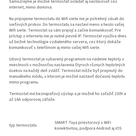
Samozrejme je možné termostat ovládať aj nastavovať cez
internet, mimo domova.
Na pripojenie termostatu do Wifi siete nie je potrebný zásah do
sieťových prvkov. Do termostatu sa nastaví meno a heslo vašej
Wifi siete. Termostat sa sám pripojí a začne komunikovať. Pre
prístup z internetu nie je nutné pevné IP. Termostat využíva dnes
už bežné technológie vzdialeného servera, cez ktorý dokáže
komunikovať s telefónom aj mimo vašej Wifi siete.
Izbový termostat je vybavený programom na riadenie teploty v
miestnosti s možnosťou nastavenia štyroch rôznych teplotných
úsekov na každý deň zvlášť. Termostat môže byť prepnutý do
manuálneho módu, v ktorom je možné nastaviť dočasnú teplotu
mimo programu.
Termostat má beznapäťový výstup a je možné ho zaťažiť 230V a
až 16A odporovej záťaže.
SMART Tuya priestorový s WiFi
typ termostatu
konektivitou, podpora Android aj iOS