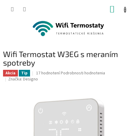
Prejsť
NÁKUP
na
obsah
KOŠÍK
Wifi Termostat W3EG s meraním
spotreby
Priemerné
17 hodnotení
Podrobnosti hodnotenia
Akcia
Tip
hodnotenie
Značka:
Designo
produktu
je
5,0
z
5
hviezdičiek.