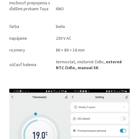
možnosť prepojenia s
ďalšími prvkami Tuya
ÁNO
farba
biela
napájanie
230 V AC
rozmery
86 × 86 × 16 mm
termostat, vnútorné čidlo,
externé
súčasť balenia
NTC čidlo, manual SK