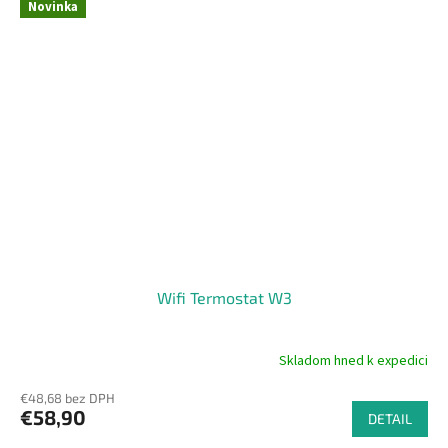
Novinka
Wifi Termostat W3
Skladom hned k expedici
Priemerné
hodnotenie
€48,68 bez DPH
produktu
€58,90
je
DETAIL
4,3