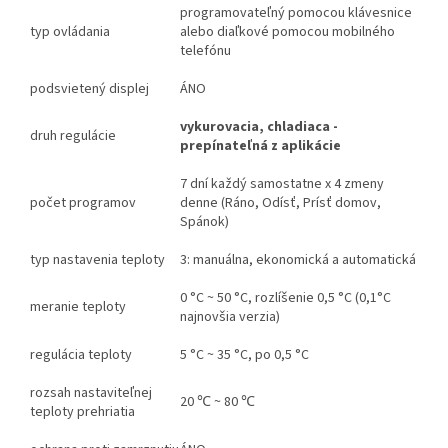
programovateľný pomocou klávesnice
typ ovládania
alebo diaľkové pomocou mobilného
telefónu
podsvietený displej
ÁNO
vykurovacia, chladiaca -
druh regulácie
prepínateľná z aplikácie
7 dní každý samostatne x 4 zmeny
počet programov
denne (Ráno, Odísť, Prísť domov,
Spánok)
typ nastavenia teploty
3: manuálna, ekonomická a automatická
0 °C ~ 50 °C, rozlíšenie 0,5 °C (0,1°C
meranie teploty
najnovšia verzia
)
regulácia teploty
5 °C ~ 35 °C, po 0,5 °C
rozsah nastaviteľnej
20 ℃ ~ 80 ℃
teploty prehriatia