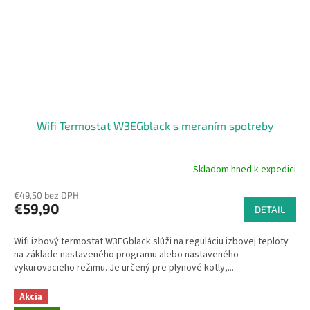
Wifi Termostat W3EGblack s meraním spotreby
Skladom hned k expedici
Priemerné
hodnotenie
€49,50 bez DPH
produktu
€59,90
je
DETAIL
5,0
z
Wifi izbový termostat W3EGblack slúži na reguláciu izbovej teploty
5
na základe nastaveného programu alebo nastaveného
hviezdičiek.
vykurovacieho režimu. Je určený pre plynové kotly,...
Akcia