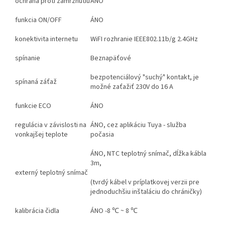
ochrana proti zamrznutiu
ÁNO
funkcia ON/OFF
ÁNO
konektivita internetu
WiFI rozhranie IEEE802.11b/g 2.4GHz
spínanie
Beznapäťové
bezpotenciálový "suchý" kontakt, je
spínaná záťaž
možné zaťažiť 230V do 16 A
funkcie ECO
ÁNO
regulácia v závislosti na
ÁNO, cez aplikáciu Tuya - služba
vonkajšej teplote
počasia
ÁNO, NTC teplotný snímač, dĺžka kábla
3m,
externý teplotný snímač
(tvrdý kábel v príplatkovej verzii pre
jednoduchšiu inštaláciu do chráničky)
kalibrácia čidla
ÁNO -8 ℃ ~ 8 ℃