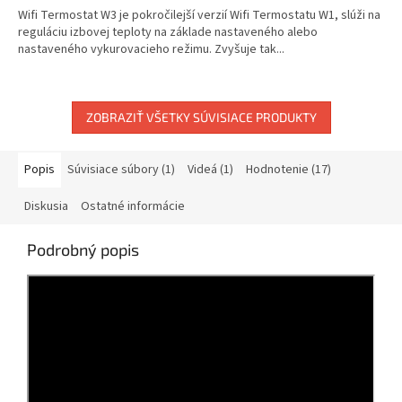
z
Wifi Termostat W3 je pokročilejší verzií Wifi Termostatu W1, slúži na
5
reguláciu izbovej teploty na základe nastaveného alebo
hviezdičiek.
nastaveného vykurovacieho režimu. Zvyšuje tak...
ZOBRAZIŤ VŠETKY SÚVISIACE PRODUKTY
Popis
Súvisiace súbory (1)
Videá (1)
Hodnotenie (17)
Diskusia
Ostatné informácie
Podrobný popis