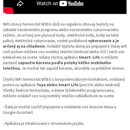
Wifi izbový termostat W3EG slúži na reguláciu izbovej teploty na
základe nastaveného programu alebo nastaveného vykurovacieho
režimu. Je určený pre plynové kotly, elektrické kotly, kotly na tuhé
palivá, elektrické vykurovanie, vodné podlahové
vykurovanie a je
určený aj na chladenie
. Ovládať teplotu doma po pripojení k Vašej wifi
sieti potom môžete cez mobilný telefón (Android alebo iOS ) nech ste
kdekoľvek na svete. Vďaka chytrej aplikácii
Smart- Life
si môžete
nastaviť
zapnutie kúrenia podľa polohy Vášho mobilného
telefónu.
Je možné tak zapnúť kúrenie, akonáhle sa priblížite domov.
Chytrý WiFi termostat W3EG s bezpotenciálovým kontaktom, ovládaný
pomocou aplikácie
Tuya alebo Smart Life
(pre iOS alebo Android).
Všetky funkcie termostatu, vrátane týždenného programovania,
môžete ovládať cez svoj mobilný telefón odkiaľkoľvek na svete.
- Ďalej je možné využiť pripojenie a ovládanie cez Amazon Alexa a
Google Assistant
- Aplikácia je lokalizovaná v slovenskom jazyku