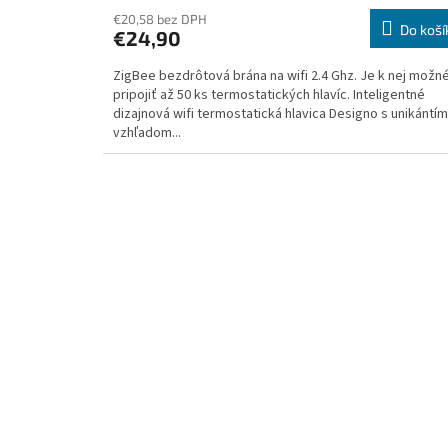
hodnotenie
produktu
€20,58 bez DPH
Do koší
€24,90
je
4,0
ZigBee bezdrôtová brána na wifi 2.4 Ghz. Je k nej možn
z
pripojiť až 50 ks termostatických hlavíc. Inteligentné
5
dizajnová wifi termostatická hlavica Designo s unikántím
hviezdičiek.
vzhľadom...