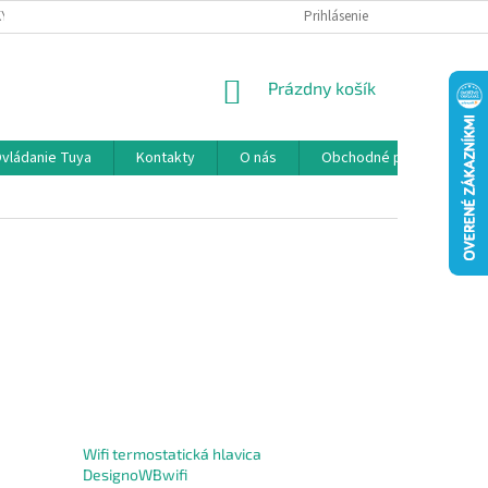
KY
PODMIENKY OCHRANY OSOBNÝCH ÚDAJOV
Prihlásenie
NÁKUPNÝ
Prázdny košík
KOŠÍK
vládanie Tuya
Kontakty
O nás
Obchodné podmienky
Wifi termostatická hlavica
DesignoWBwifi