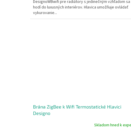
DesignoWBwifi pre radiátory s jedinečným vzhľadom sa
5
hodí do luxusných interiérov. Hlavica umožňuje ovládať
hviezdičiek.
vykurovanie...
Brána ZigBee k Wifi Termostatické Hlavici
Designo
Skladom hned k expe
Priemerné