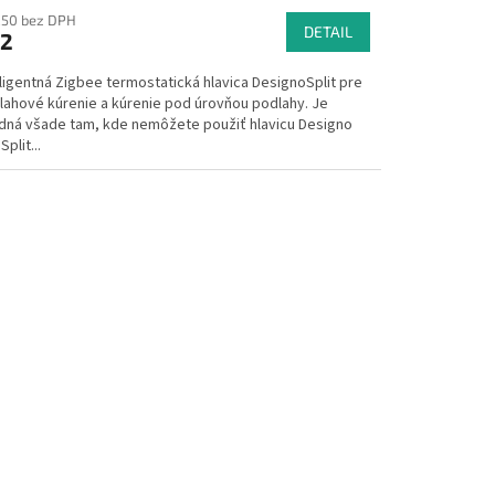
,50 bez DPH
DETAIL
2
ligentná Zigbee termostatická hlavica DesignoSplit pre
lahové kúrenie a kúrenie pod úrovňou podlahy. Je
dná všade tam, kde nemôžete použiť hlavicu Designo
Split...