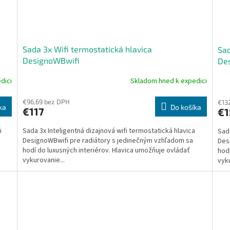
Sada 3x Wifi termostatická hlavica
Sad
DesignoWBwifi
De
dici
Skladom hned k expedici
Priemerné
Pri
hodnotenie
hod
produktu
pro
€96,69 bez DPH
€13
ka
Do košíka
€117
€1
je
je
4,0
5,0
i
Sada 3x Inteligentná dizajnová wifi termostatická hlavica
Sada
z
z
DesignoWBwifi pre radiátory s jedinečným vzhľadom sa
Des
5
5
hodí do luxusných interiérov. Hlavica umožňuje ovládať
hodí
hviezdičiek.
hvie
vykurovanie...
vyku