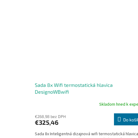
Sada 8x Wifi termostatická hlavica
DesignoWBwifi
Skladom hned k expe
Priemerné
hodnotenie
produktu
€268,98 bez DPH
Do koší
€325,46
je
5,0
Sada 8x Inteligentná dizajnová wifi termostatická hlavic
z