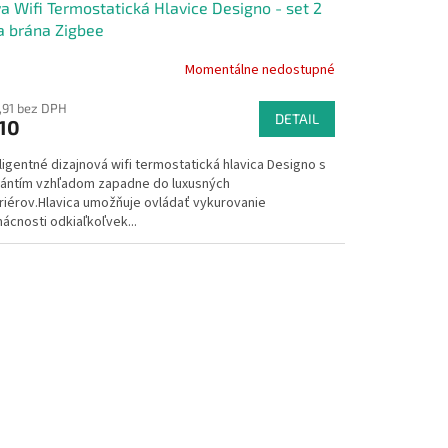
a Wifi Termostatická Hlavice Designo - set 2
a brána Zigbee
Momentálne nedostupné
emerné
notenie
,91 bez DPH
duktu
DETAIL
10
ligentné dizajnová wifi termostatická hlavica Designo s
kántím vzhľadom zapadne do luxusných
eriérov.Hlavica umožňuje ovládať vykurovanie
zdičiek.
ácnosti odkiaľkoľvek...