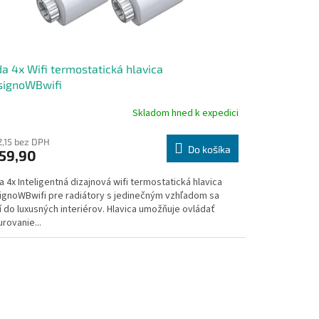
a 4x Wifi termostatická hlavica
signoWBwifi
Skladom hned k expedici
emerné
notenie
duktu
2,15 bez DPH
Do košíka
59,90
 4x Inteligentná dizajnová wifi termostatická hlavica
ignoWBwifi pre radiátory s jedinečným vzhľadom sa
 do luxusných interiérov. Hlavica umožňuje ovládať
zdičiek.
rovanie...