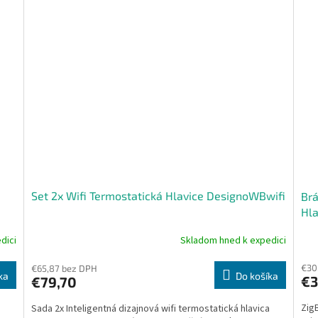
Set 2x Wifi Termostatická Hlavice DesignoWBwifi
Brá
Hla
dici
Skladom hned k expedici
Priemerné
hodnotenie
€30
produktu
€65,87 bez DPH
ka
Do košíka
€3
€79,70
je
4,0
Zig
a
Sada 2x Inteligentná dizajnová wifi termostatická hlavica
z