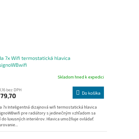
a 7x Wifi termostatická hlavica
signoWBwifi
Skladom hned k expedici
emerné
notenie
duktu
1,16 bez DPH
Do košíka
79,70
 7x Inteligentná dizajnová wifi termostatická hlavica
ignoWBwifi pre radiátory s jedinečným vzhľadom sa
 do luxusných interiérov. Hlavica umožňuje ovládať
zdičiek.
rovanie...