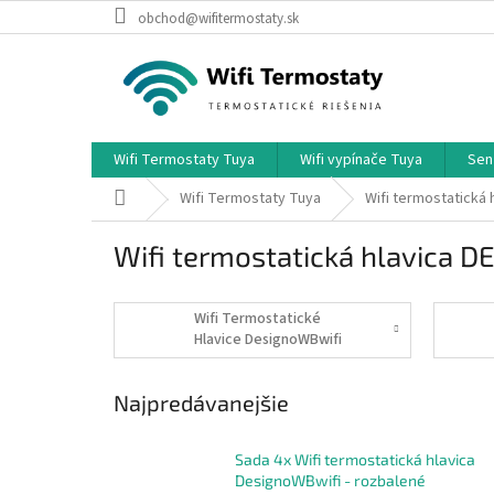
Prejsť
obchod@wifitermostaty.sk
na
obsah
Wifi Termostaty Tuya
Wifi vypínače Tuya
Sen
Domov
Wifi Termostaty Tuya
Wifi termostatická
Wifi termostatická hlavica 
Wifi Termostatické
Hlavice DesignoWBwifi
Najpredávanejšie
Sada 4x Wifi termostatická hlavica
DesignoWBwifi - rozbalené