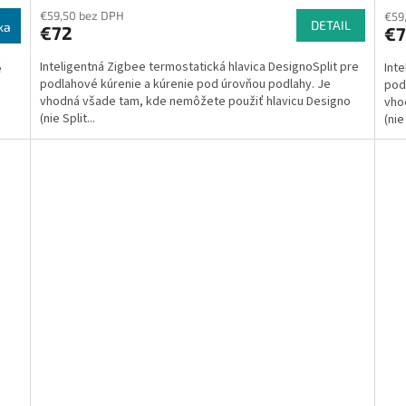
€59,50 bez DPH
€59
DETAIL
ka
€72
€7
Inteligentná Zigbee termostatická hlavica DesignoSplit pre
Inte
é
podlahové kúrenie a kúrenie pod úrovňou podlahy. Je
pod
vhodná všade tam, kde nemôžete použiť hlavicu Designo
vho
(nie Split...
(nie 