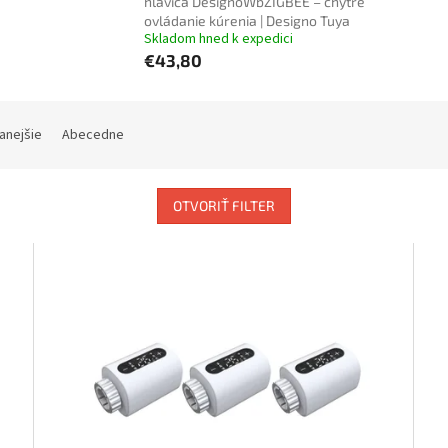
hlavica DesignoWbZIGBEE – chytré
ovládanie kúrenia | Designo Tuya
Skladom hned k expedici
€43,80
anejšie
Abecedne
OTVORIŤ FILTER