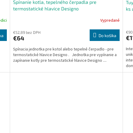
Spínanie kotla, tepelného čerpadla pre
Tuy
termostatické hlavice Designo
ks 
dici
Vypredané
Priemerné
Pri
hodnotenie
hod
€90
produktu
pro
€52,89 bez DPH
ka
Do košíka
€1
€64
je
je
4,6
4,5
Inte
a
Spínacia jednotka pre kotol alebo tepelné čerpadlo - pre
z
z
uni
termostatické hlavice Designo . Jednotka pre vypínanie a
5
5
int
zapínanie kotly pre termostatické hlavice Designo ....
hviezdičiek.
hvie
dom