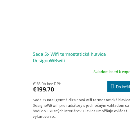
Sada 5x Wifi termostatická hlavica
DesignoWBwifi
Skladom hned k expe
Priemerné
hodnotenie
produktu
€165,04 bez DPH
Do koší
€199,70
je
5,0
Sada 5x Inteligentná dizajnová wifi termostatická hlavic
z
DesignoWBwifi pre radiátory s jedinečným vzhľadom sa
5
hodí do luxusných interiérov. Hlavica umožňuje ovládať
hviezdičiek.
vykurovanie...