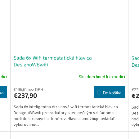
Sada 6x Wifi termostatická hlavica
Sad
DesignoWBwifi
De
dici
Skladom hned k expedici
Priemerné
Pri
hodnotenie
hod
produktu
pro
€196,61 bez DPH
€23
ka
Do košíka
€237,90
€2
je
je
4,0
5,0
a
Sada 6x Inteligentná dizajnová wifi termostatická hlavica
Sada
z
z
DesignoWBwifi pre radiátory s jedinečným vzhľadom sa
Des
5
5
hodí do luxusných interiérov. Hlavica umožňuje ovládať
hodí
hviezdičiek.
hvie
vykurovanie...
vyku