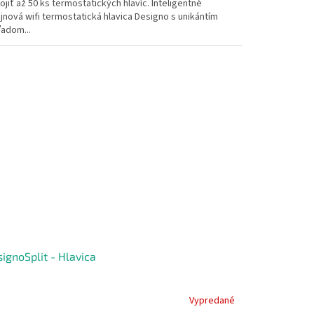
ojiť až 50 ks termostatických hlavíc. Inteligentné
jnová wifi termostatická hlavica Designo s unikántím
ľadom...
ignoSplit - Hlavica
Vypredané