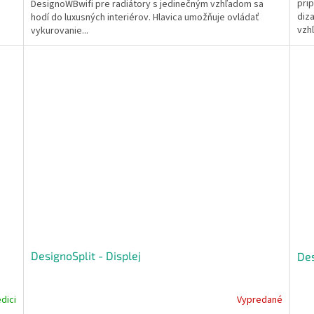
prip
DesignoWBwifi pre radiátory s jedinečným vzhľadom sa
5
diza
hodí do luxusných interiérov. Hlavica umožňuje ovládať
hviezdičiek.
vzh
vykurovanie...
DesignoSplit - Displej
Des
dici
Vypredané