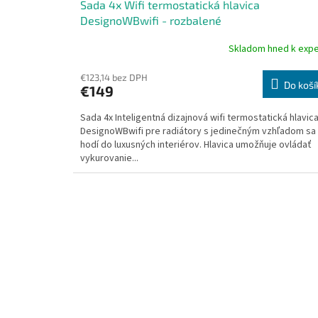
Sada 4x Wifi termostatická hlavica
DesignoWBwifi - rozbalené
Skladom hned k expe
Priemerné
hodnotenie
produktu
€123,14 bez DPH
Do koší
€149
je
5,0
Sada 4x Inteligentná dizajnová wifi termostatická hlavic
z
DesignoWBwifi pre radiátory s jedinečným vzhľadom sa
5
hodí do luxusných interiérov. Hlavica umožňuje ovládať
hviezdičiek.
vykurovanie...