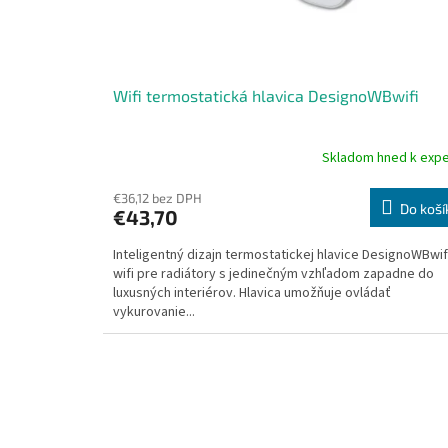
u
k
t
o
v
Wifi termostatická hlavica DesignoWBwifi
Skladom hned k expe
Priemerné
hodnotenie
produktu
€36,12 bez DPH
Do koší
€43,70
je
5,0
Inteligentný dizajn termostatickej hlavice DesignoWBwif
z
wifi pre radiátory s jedinečným vzhľadom zapadne do
5
luxusných interiérov. Hlavica umožňuje ovládať
hviezdičiek.
vykurovanie...