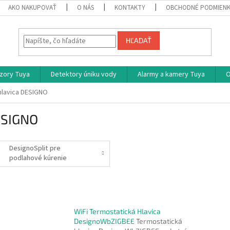
AKO NAKUPOVAŤ
O NÁS
KONTAKTY
OBCHODNÉ PODMIEN
HĽADAŤ
zory Tuya
Detektory úniku vody
Alarmy a kamery Tuya
O
 hlavica DESIGNO
DESIGNO
DesignoSplit pre
podlahové kúrenie
WiFi Termostatická Hlavica
DesignoWbZIGBEE
Termostatická