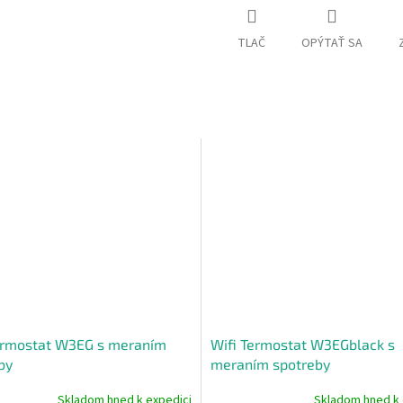
TLAČ
OPÝTAŤ SA
ermostat W3EG s meraním
Wifi Termostat W3EGblack s
by
meraním spotreby
Skladom hned k expedici
Skladom hned k 
né
Priemerné