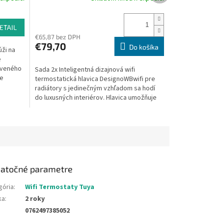
hodnotenie
produktu
ETAIL
je
4,0
€65,87 bez DPH
€79,70
z
Do košíka
úži na
5
e
hviezdičiek.
aveného
Sada 2x Inteligentná dizajnová wifi
re
termostatická hlavica DesignoWBwifi pre
radiátory s jedinečným vzhľadom sa hodí
do luxusných interiérov. Hlavica umožňuje
ovládať vykurovanie...
atočné parametre
gória
:
Wifi Termostaty Tuya
ka
:
2 roky
0762497385052