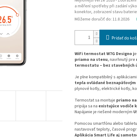
Nejnovejší verze 2026 - Zobrazení
a měření spotřeby při zadání výko
konektor, zobrazení stavu baterie 
Môžeme doručiť do:
11.8.2026
Pridať do koš
WiFi termostat W7G Designo j
e
priamo na stenu
, navrhnutý pre
termostatu – bez stavebných 
Je plne kompatibilný s aplikáciam
tepla ovládané beznapäťovým
plynové kotly, elektrické kotly, ko
Termostat sa montuje
priamo na
pripája sa na
existujúce vodiče 
Napájanie je riešené moderným
U
Pomocou smartfónu alebo tablet
nastavovať teploty, časové progr
Aplikácia Smart Life aj samotn