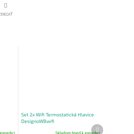
ZDIEĽAŤ
Set 2x Wifi Termostatická Hlavice
DesignoWBwifi
Ďalší
produkt
expedici
Skladom hned k expedici
Priemerné