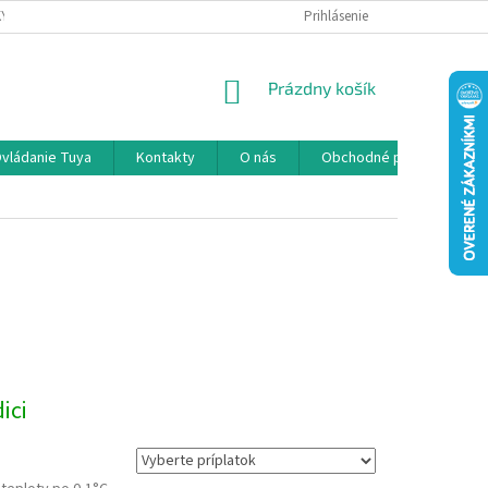
KY
PODMIENKY OCHRANY OSOBNÝCH ÚDAJOV
Prihlásenie
NÁKUPNÝ
Prázdny košík
KOŠÍK
vládanie Tuya
Kontakty
O nás
Obchodné podmienky
ici