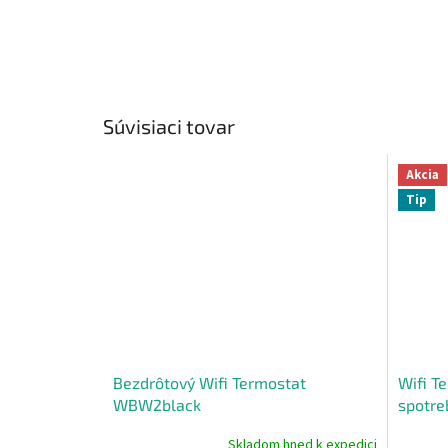
Súvisiaci tovar
Akcia
Tip
Bezdrôtový Wifi Termostat
Wifi T
WBW2black
spotre
Skladom hned k expedici
Priemerné
Priemer