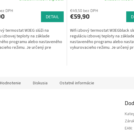
nie
hodnotenie
bez DPH
€49,50 bez DPH
u
produktu
90
€59,90
DETAIL
je
D
5,0
z
ový termostat W3EG slúži na
Wifi izbový termostat W3EGblack sl
5
u izbovej teploty na základe
reguláciu izbovej teploty na základ
iek.
hviezdičiek.
ného programu alebo nastaveného
nastaveného programu alebo nast
acieho režimu. Je určený pre
vykurovacieho režimu. Je určený p
kotly, elektrické...
plynové kotly,...
Hodnotenie
Diskusia
Ostatné informácie
Dod
Kate
Záru
EAN
: