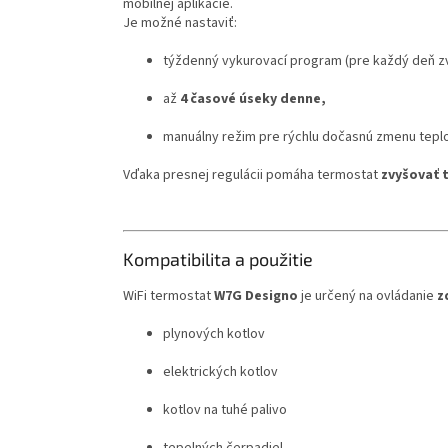
mobilnej aplikácie.
Je možné nastaviť:
týždenný vykurovací program (pre každý deň zv
až
4 časové úseky denne,
manuálny režim pre rýchlu dočasnú zmenu teplo
Vďaka presnej regulácii pomáha termostat
zvyšovať 
Kompatibilita a použitie
WiFi termostat
W7G Designo
je určený na ovládanie
z
plynových kotlov
elektrických kotlov
kotlov na tuhé palivo
tepelných čerpadiel