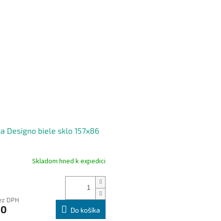
a Designo biele sklo 157x86
Skladom hned k expedici
bez DPH
90
Do košíka