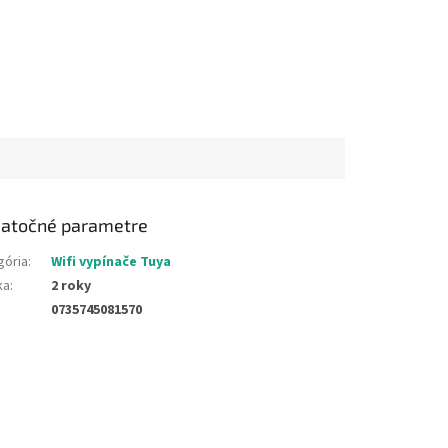
atočné parametre
gória
:
Wifi vypínače Tuya
ka
:
2 roky
0735745081570