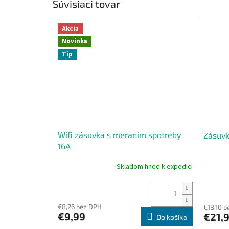
Súvisiaci tovar
Akcia
Novinka
Tip
Wifi zásuvka s meraním spotreby
Zásuvk
16A
Skladom hned k expedici
Priemerné
hodnotenie
produktu
je
4,3
€8,26 bez DPH
€18,10 
€9,99
€21,
z
Do košíka
5