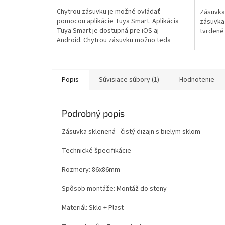
hviezdičiek.
Chytrou zásuvku je možné ovládať
Zásuvka 
pomocou aplikácie Tuya Smart. Aplikácia
zásuvka 
Tuya Smart je dostupná pre iOS aj
tvrdené
Android. Chytrou zásuvku možno teda
ovládať...
Popis
Súvisiace súbory (1)
Hodnotenie
Podrobný popis
Zásuvka sklenená - čistý dizajn s bielym sklom
Technické špecifikácie
Rozmery: 86x86mm
Spôsob montáže: Montáž do steny
Materiál: Sklo + Plast