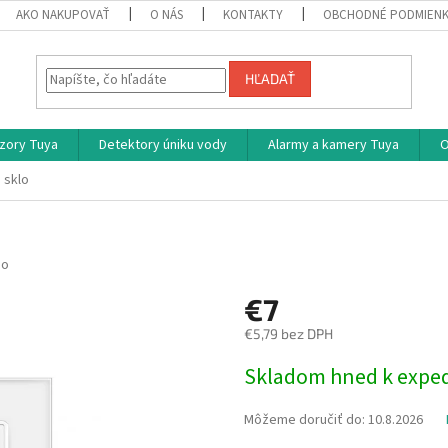
AKO NAKUPOVAŤ
O NÁS
KONTAKTY
OBCHODNÉ PODMIEN
HĽADAŤ
zory Tuya
Detektory úniku vody
Alarmy a kamery Tuya
O
 sklo
no
€7
€5,79 bez DPH
Jednotková
Skladom hned k exped
cena:
Môžeme doručiť do:
10.8.2026