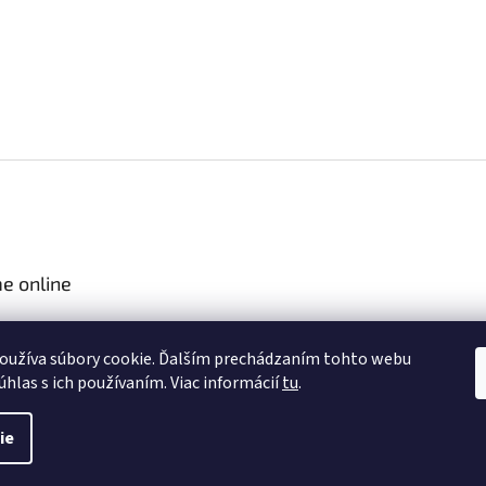
e online
oužíva súbory cookie. Ďalším prechádzaním tohto webu
úhlas s ich používaním. Viac informácií
tu
.
ie
.