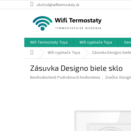
Prejsť
obchod@wifitermostaty.sk
na
obsah
Wifi Termostaty Tuya
Wifi vypínače Tuya
Sen
Domov
Wifi vypínače Tuya
Zásuvka Designo biele
Zásuvka Designo biele sklo
Priemerné
Neohodnotené
Podrobnosti hodnotenia
Značka:
Desig
hodnotenie
produktu
je
0,0
z
5
hviezdičiek.