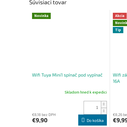
Súvisiaci tovar
Novinka
Akcia
Novin
Tip
Wifi Tuya Mini1 spínač pod vypínač
Wifi z
16A
Skladom hned k expedici
Priemerné
Priemer
hodnotenie
hodnote
produktu
produkt
je
je
5,0
4,3
€8,18 bez DPH
€8,26 b
€9,90
€9,9
z
z
Do košíka
5
5