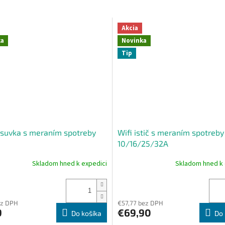
Akcia
ka
Novinka
Tip
ásuvka s meraním spotreby
Wifi istič s meraním spotreby
10/16/25/32A
Skladom hned k expedici
Skladom hned k 
né
nie
u
ez DPH
€57,77 bez DPH
9
€69,90
Do košíka
Do 