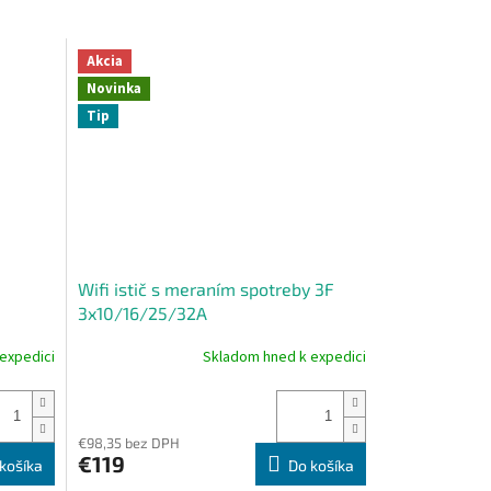
Akcia
Novinka
Tip
Wifi istič s meraním spotreby 3F
3x10/16/25/32A
expedici
Skladom hned k expedici
Priemerné
hodnotenie
produktu
je
4,7
€98,35 bez DPH
€119
z
košíka
Do košíka
5