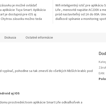
iek.
 zásuvku je možné ovládať
Wifi inteligentný istič pre aplikáciu 
aplikácie Tuya Smart. Aplikácia
Life , menovité napätie AC230V a m
rt je dostupná pre iOS aj
prúd nastaviteľný od 1A do 80A. Um
. Chytrou zásuvku možno teda
diaľkové spínanie a monitoring spo
.
prúdu a...
Diskusia
Ostatné informácie
Dod
Kate
Záru
d vypínač, pohodlne sa tak zmestí do všetkých hlbších krabíc pod
EAN
:
Polo
ndroid aj IOS
 domu prostredníctvom aplikácie Smart Life odkiaľkoľvek a