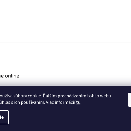
e online
oužíva súbory cookie. Ďalším prechádzaním tohto webu
úhlas s ich používaním. Viac informácií
tu
.
ie
.