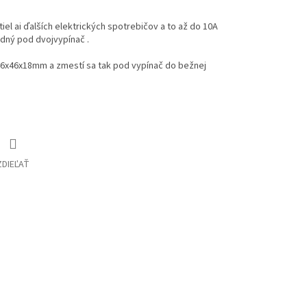
tiel ai ďalších elektrických spotrebičov a to až do 10A
odný pod dvojvypínač .
46x46x18mm a zmestí sa tak pod vypínač do bežnej
ZDIEĽAŤ