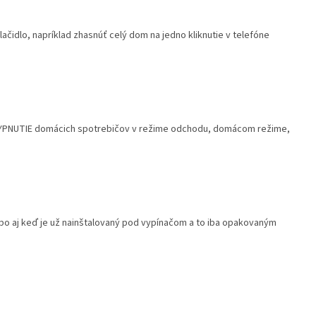
ačidlo, napríklad zhasnúť celý dom na jedno kliknutie v telefóne
 VYPNUTIE domácich spotrebičov v režime odchodu, domácom režime,
ebo aj keď je už nainštalovaný pod vypínačom a to iba opakovaným