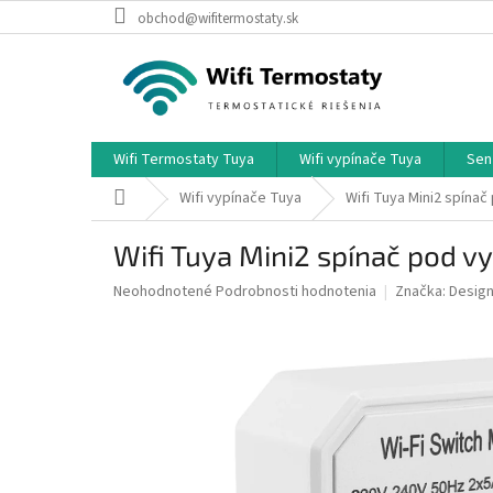
Prejsť
obchod@wifitermostaty.sk
na
obsah
Wifi Termostaty Tuya
Wifi vypínače Tuya
Sen
Domov
Wifi vypínače Tuya
Wifi Tuya Mini2 spínač
Wifi Tuya Mini2 spínač pod v
Priemerné
Neohodnotené
Podrobnosti hodnotenia
Značka:
Desig
hodnotenie
produktu
je
0,0
z
5
hviezdičiek.