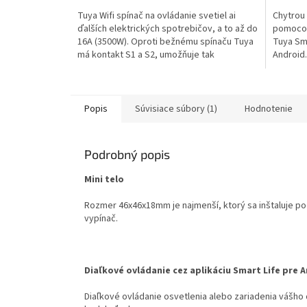
hviezdičiek.
hviezdič
Tuya Wifi spínač na ovládanie svetiel ai
Chytrou
ďalších elektrických spotrebičov, a to až do
pomocou 
16A (3500W). Oproti bežnému spínaču Tuya
Tuya Sma
má kontakt S1 a S2, umožňuje tak
Android
ovládanie...
ovládať..
Popis
Súvisiace súbory (1)
Hodnotenie
Podrobný popis
Mini telo
Rozmer 46x46x18mm je najmenší, ktorý sa inštaluje po
vypínač.
Diaľkové ovládanie cez aplikáciu Smart Life pre A
Diaľkové ovládanie osvetlenia alebo zariadenia vášho