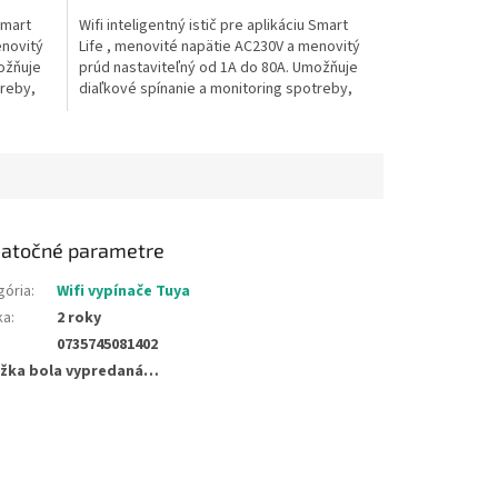
hviezdičiek.
Smart
Wifi inteligentný istič pre aplikáciu Smart
enovitý
Life , menovité napätie AC230V a menovitý
ožňuje
prúd nastaviteľný od 1A do 80A. Umožňuje
treby,
diaľkové spínanie a monitoring spotreby,
prúdu a...
atočné parametre
gória
:
Wifi vypínače Tuya
ka
:
2 roky
0735745081402
žka bola vypredaná…