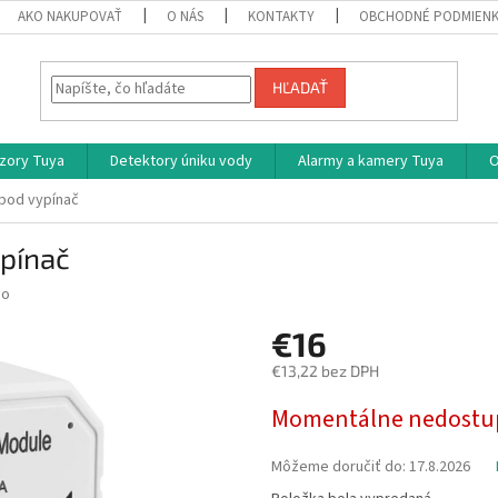
AKO NAKUPOVAŤ
O NÁS
KONTAKTY
OBCHODNÉ PODMIEN
HĽADAŤ
zory Tuya
Detektory úniku vody
Alarmy a kamery Tuya
O
 pod vypínač
ypínač
no
€16
€13,22 bez DPH
Jednotková
Momentálne nedostu
cena:
Môžeme doručiť do:
17.8.2026