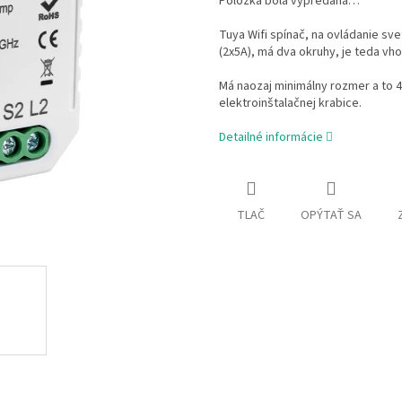
Položka bola vypredaná…
Tuya Wifi spínač, na ovládanie sve
(2x5A), má dva okruhy, je teda vh
Má naozaj minimálny rozmer a to 
elektroinštalačnej krabice.
Detailné informácie
TLAČ
OPÝTAŤ SA