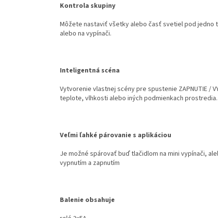
Kontrola skupiny
Môžete nastaviť všetky alebo časť svetiel pod jedno tl
alebo na vypínači.
Inteligentná scéna
Vytvorenie vlastnej scény pre spustenie ZAPNUTIE /
teplote, vlhkosti alebo iných podmienkach prostredia.
Veľmi ľahké párovanie s aplikáciou
Je možné spárovať buď tlačidlom na mini vypínači, al
vypnutím a zapnutím
Balenie obsahuje