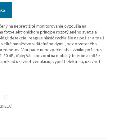
íka
rčený na nepretržité monitorovanie ovzdušia na
na fotoelektronickom princípe rozptýleného svetla a
ógii detekcie, reaguje hlásič rýchlejšie na požiar a to už
é veľké množstvo viditeľného dymu, bez otvoreného
h predmetov.
V prípade nebezpečenstva vzniku požiaru sa
ál 80 dB, ďalej Vás upozorní na mobilný telefón a môže
príklad uzavrieť ventiláciu, vypnúť elektrinu, uzavrieť
ZDIEĽAŤ