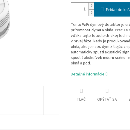
Pridať do koš
Tento
WiFi
dymový detektor
je u
prítomnosť dymu a ohňa. Pracuje 
vďaka tejto fotoelektrickej technol
v prvej fáze, kedy je produkovan
ohňa, ako je
napr. dym z tlejúcic
automaticky spustí akustický sign
spustiť akúkoľvek múdru scénu - na
okná a pod.
Detailné informácie
TLAČ
OPÝTAŤ SA