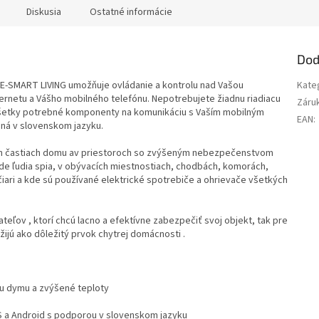
Diskusia
Ostatné informácie
Dod
VE-SMART LIVING
umožňuje ovládanie a kontrolu nad Vašou
Kate
ernetu a Vášho mobilného telefónu.
Nepotrebujete žiadnu riadiacu
Záru
šetky potrebné komponenty na komunikáciu s Vaším mobilným
EAN
:
aná v slovenskom jazyku.
ch častiach domu av priestoroch so zvýšeným nebezpečenstvom
de ľudia spia, v obývacích miestnostiach, chodbách, komorách,
iari a kde sú používané elektrické spotrebiče a ohrievače všetkých
vateľov
, ktorí chcú lacno a efektívne zabezpečiť svoj objekt, tak pre
žijú ako
dôležitý prvok chytrej domácnosti
.
iu dymu a zvýšené teploty
S a Android
s
podporou v
slovenskom jazyku