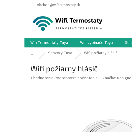
Prejsť
obchod@wifitermostaty.sk
na
obsah
Wifi Termostaty Tuya
Wifi vypínače Tuya
Sen
Domov
Senzory Tuya
Wifi požiarny hlásič
Wifi požiarny hlásič
Priemerné
1 hodnotenie
Podrobnosti hodnotenia
Značka:
Designo
hodnotenie
produktu
je
5,0
z
5
hviezdičiek.