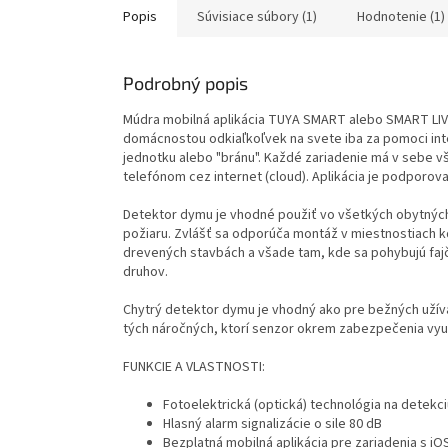
Popis
Súvisiace súbory (1)
Hodnotenie (1)
Podrobný popis
Múdra mobilná aplikácia TUYA SMART alebo SMART LI
domácnostou odkiaľkoľvek na svete iba za pomoci int
jednotku alebo "bránu".
Každé zariadenie má v sebe v
telefónom cez internet (cloud).
Aplikácia je podporov
Detektor dymu
je vhodné použiť vo všetkých obytný
požiaru.
Zvlášť sa odporúča montáž v miestnostiach k
drevených stavbách a všade tam, kde sa pohybujú fajč
druhov.
Chytrý detektor dymu je
vhodný ako pre bežných uží
tých náročných, ktorí senzor okrem zabezpečenia vyu
FUNKCIE A VLASTNOSTI:
Fotoelektrická (optická) technológia na detekc
Hlasný alarm signalizácie o sile 80 dB
Bezplatná mobilná aplikácia pre zariadenia s iO