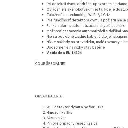
Pri detekcii dymu obdržaní upozornenia priam
Ovládanie z akéhokoľvek miesta,
kde je dostup
Založené na technológii
Wi-Fi 2,4 GHz
Pre funkčnosť detektora dymu a požiaru
nie je
Funkcia alarm, automatizácia a chytré scenáre
Možnosť nastavenia automatizácií s ďalšími Sm
Nie sú potrebné žiadne káble, čidlo je napájané 
Nízke náklady na prevádzku, malé rozmery a h
Upozornenie na nízky stav batérie
V súlade s EN 14604
ČO JE ŠPECIÁLNE?
OBSAH BALENIA:
WiFi detektor dymu a požiaru
1ks
Hmoždinka 2ks
Skrutka 2ks
Pin pre prípadný reset hlásiča