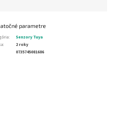
atočné parametre
gória
:
Senzory Tuya
ka
:
2 roky
0735745081686