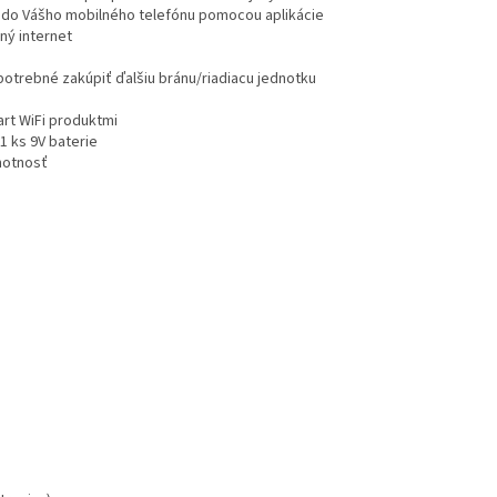
o do Vášho mobilného telefónu pomocou aplikácie
ný internet
 potrebné zakúpiť
ďalšiu bránu/riadiacu jednotku
art WiFi produktmi
1 ks 9V baterie
motnosť