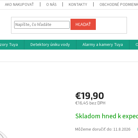
AKO NAKUPOVAŤ
O NÁS
KONTAKTY
OBCHODNÉ PODMIEN
HĽADAŤ
zory Tuya
Detektory úniku vody
Alarmy a kamery Tuya
O
€19,90
€16,45 bez DPH
Jednotková
Skladom hned k exped
cena:
Môžeme doručiť do:
11.8.2026