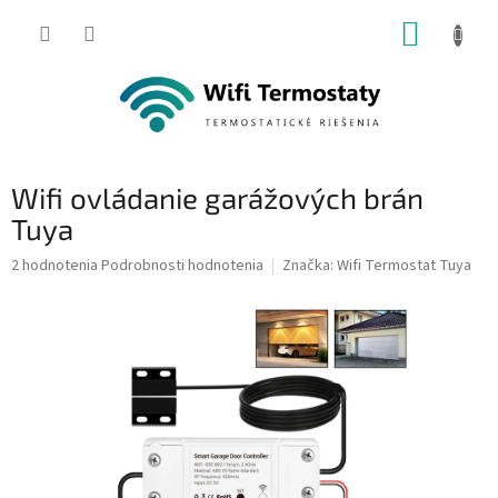
Prejsť
NÁKUP
na
obsah
KOŠÍK
Wifi ovládanie garážových brán
Tuya
Priemerné
2 hodnotenia
Podrobnosti hodnotenia
Značka:
Wifi Termostat Tuya
hodnotenie
produktu
je
5,0
z
5
hviezdičiek.